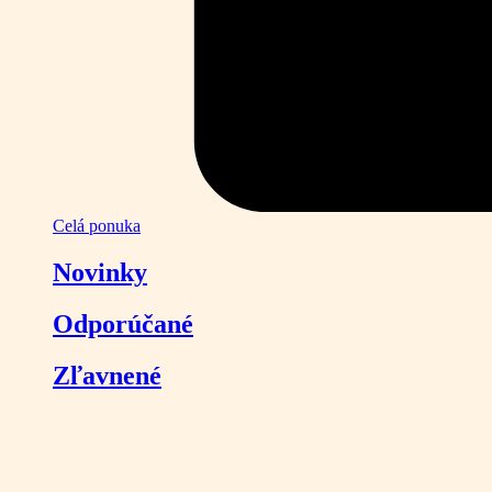
Celá ponuka
Novinky
Odporúčané
Zľavnené