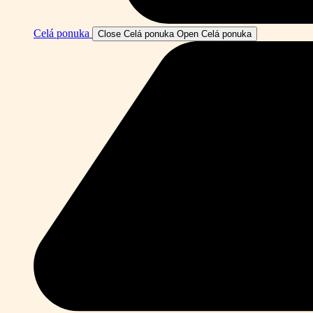
Celá ponuka
Close Celá ponuka
Open Celá ponuka