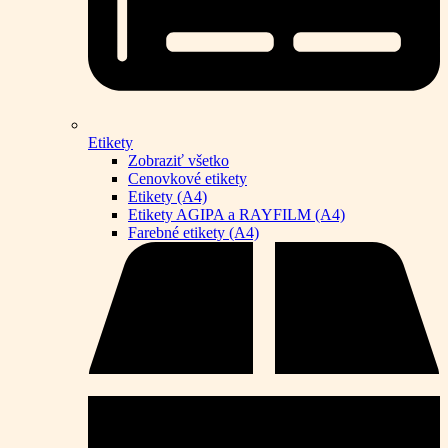
Etikety
Zobraziť všetko
Cenovkové etikety
Etikety (A4)
Etikety AGIPA a RAYFILM (A4)
Farebné etikety (A4)