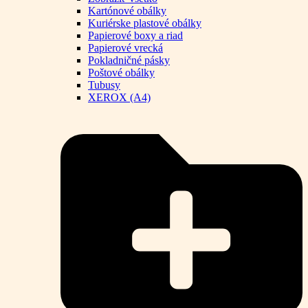
Kartónové obálky
Kuriérske plastové obálky
Papierové boxy a riad
Papierové vrecká
Pokladničné pásky
Poštové obálky
Tubusy
XEROX (A4)