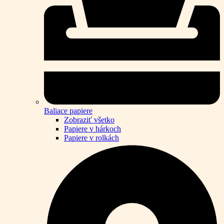
Baliace papiere
Zobraziť všetko
Papiere v hárkoch
Papiere v rolkách