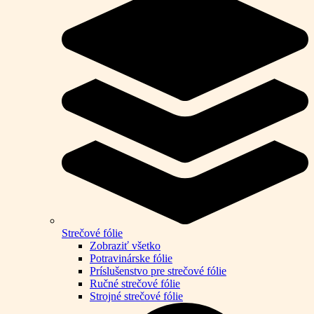
Strečové fólie
Zobraziť všetko
Potravinárske fólie
Príslušenstvo pre strečové fólie
Ručné strečové fólie
Strojné strečové fólie