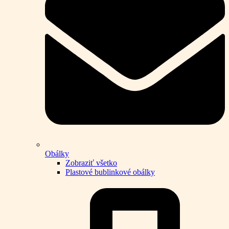
Obálky
Zobraziť všetko
Plastové bublinkové obálky