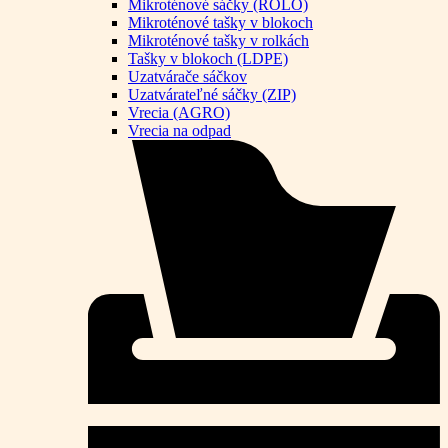
Mikroténové sáčky (ROLO)
Mikroténové tašky v blokoch
Mikroténové tašky v rolkách
Tašky v blokoch (LDPE)
Uzatvárače sáčkov
Uzatvárateľné sáčky (ZIP)
Vrecia (AGRO)
Vrecia na odpad