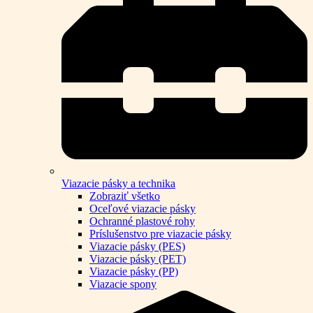
Viazacie pásky a technika
Zobraziť všetko
Oceľové viazacie pásky
Ochranné plastové rohy
Príslušenstvo pre viazacie pásky
Viazacie pásky (PES)
Viazacie pásky (PET)
Viazacie pásky (PP)
Viazacie spony