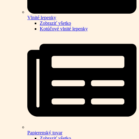
Vlnité lepenky
Zobraziť všetko
Kotúčové vlnité lepenky
Papierenský tovar
Zobraziť všetko