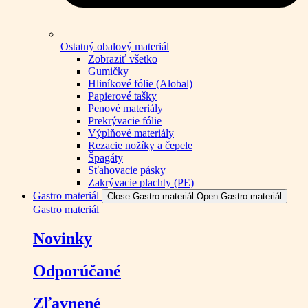
Ostatný obalový materiál
Zobraziť všetko
Gumičky
Hliníkové fólie (Alobal)
Papierové tašky
Penové materiály
Prekrývacie fólie
Výplňové materiály
Rezacie nožíky a čepele
Špagáty
Sťahovacie pásky
Zakrývacie plachty (PE)
Gastro materiál
Close Gastro materiál
Open Gastro materiál
Gastro materiál
Novinky
Odporúčané
Zľavnené