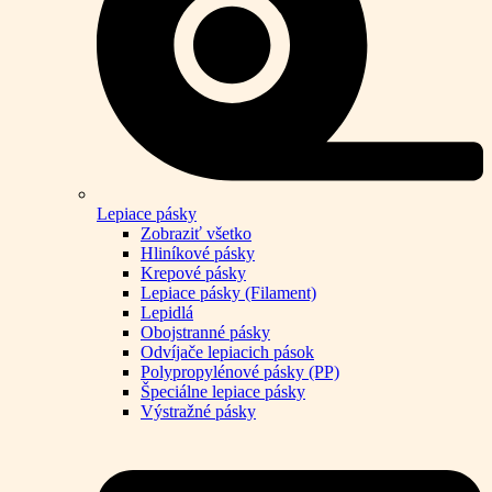
Lepiace pásky
Zobraziť všetko
Hliníkové pásky
Krepové pásky
Lepiace pásky (Filament)
Lepidlá
Obojstranné pásky
Odvíjače lepiacich pások
Polypropylénové pásky (PP)
Špeciálne lepiace pásky
Výstražné pásky