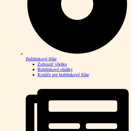
Bublinkové fólie
Zobraziť všetko
Bublinkové obálky
Kotúče pre bublinkové fólie