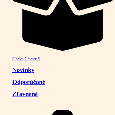
Obalový materiál
Novinky
Odporúčané
Zľavnené