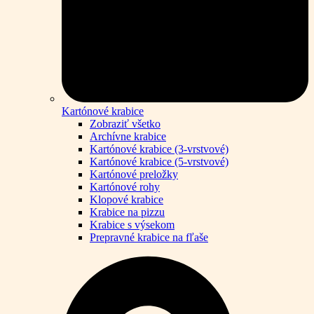
Kartónové krabice
Zobraziť všetko
Archívne krabice
Kartónové krabice (3-vrstvové)
Kartónové krabice (5-vrstvové)
Kartónové preložky
Kartónové rohy
Klopové krabice
Krabice na pizzu
Krabice s výsekom
Prepravné krabice na fľaše