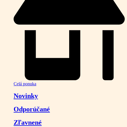
Celá ponuka
Novinky
Odporúčané
Zľavnené