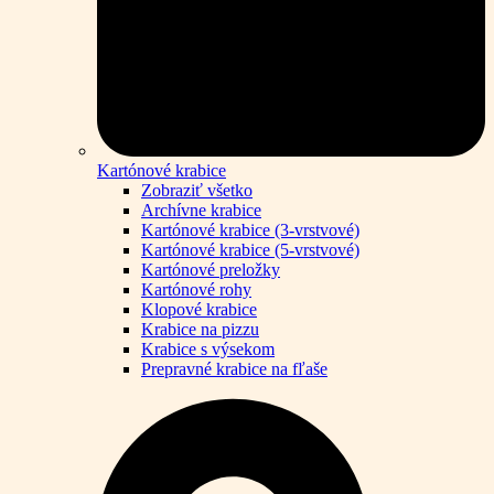
Kartónové krabice
Zobraziť všetko
Archívne krabice
Kartónové krabice (3-vrstvové)
Kartónové krabice (5-vrstvové)
Kartónové preložky
Kartónové rohy
Klopové krabice
Krabice na pizzu
Krabice s výsekom
Prepravné krabice na fľaše