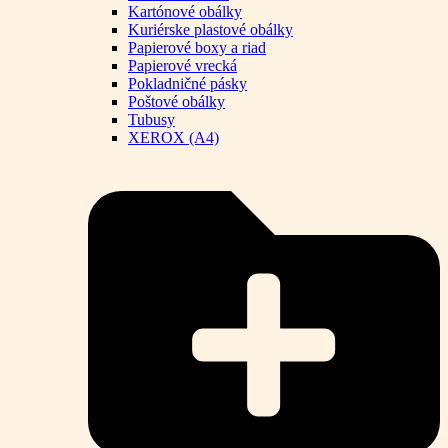
Kartónové obálky
Kuriérske plastové obálky
Papierové boxy a riad
Papierové vrecká
Pokladničné pásky
Poštové obálky
Tubusy
XEROX (A4)