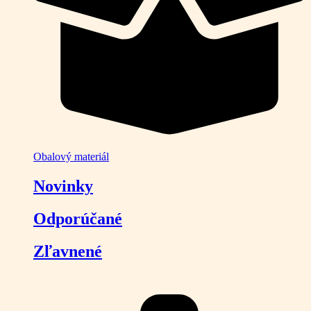
Obalový materiál
Novinky
Odporúčané
Zľavnené