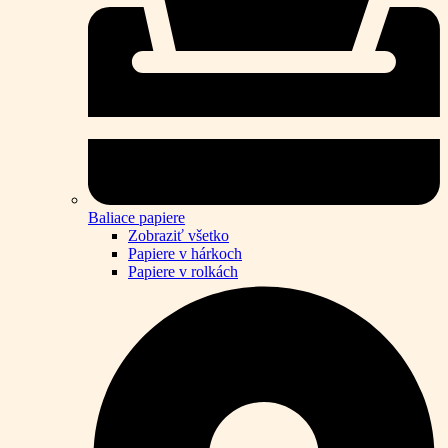
Baliace papiere
Zobraziť všetko
Papiere v hárkoch
Papiere v rolkách