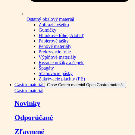
Ostatný obalový materiál
Zobraziť všetko
Gumičky
Hliníkové fólie (Alobal)
Papierové tašky
Penové materiály
Prekrývacie fólie
Výplňové materiály
Rezacie nožíky a čepele
Špagáty
Sťahovacie pásky
Zakrývacie plachty (PE)
Gastro materiál
Close Gastro materiál
Open Gastro materiál
Gastro materiál
Novinky
Odporúčané
Zľavnené