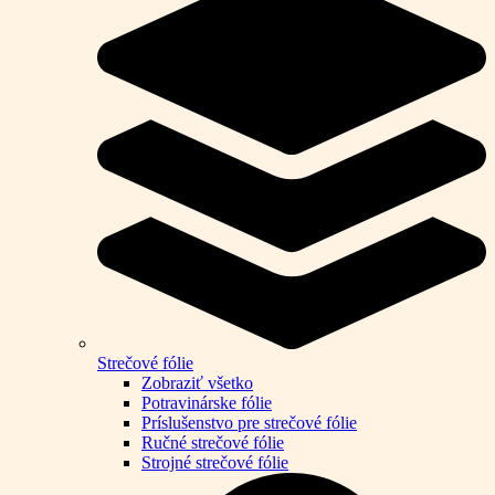
Strečové fólie
Zobraziť všetko
Potravinárske fólie
Príslušenstvo pre strečové fólie
Ručné strečové fólie
Strojné strečové fólie