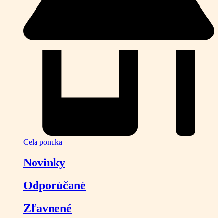
Celá ponuka
Novinky
Odporúčané
Zľavnené