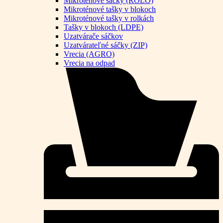
Mikroténové sáčky (ROLO)
Mikroténové tašky v blokoch
Mikroténové tašky v rolkách
Tašky v blokoch (LDPE)
Uzatvárače sáčkov
Uzatvárateľné sáčky (ZIP)
Vrecia (AGRO)
Vrecia na odpad