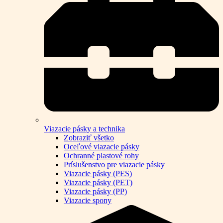
Viazacie pásky a technika
Zobraziť všetko
Oceľové viazacie pásky
Ochranné plastové rohy
Príslušenstvo pre viazacie pásky
Viazacie pásky (PES)
Viazacie pásky (PET)
Viazacie pásky (PP)
Viazacie spony