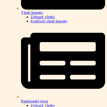
Vlnité lepenky
Zobraziť všetko
Kotúčové vlnité lepenky
Papierenský tovar
Zobraziť všetko