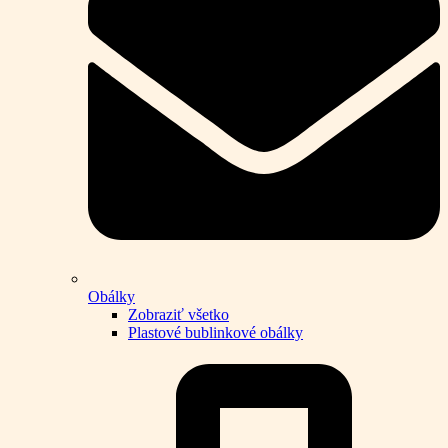
Obálky
Zobraziť všetko
Plastové bublinkové obálky