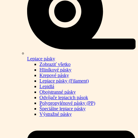
Lepiace pásky
Zobraziť všetko
Hliníkové pásky
Krepové pásky
Lepiace pásky (Filament)
Lepidlá
Obojstranné pásky
Odvíjače lepiacich pások
Polypropylénové pásky (PP)
Špeciálne lepiace pásky
Výstražné pásky