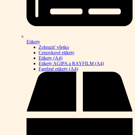
Etikety
Zobraziť všetko
Cenovkové etikety
Etikety (A4)
Etikety AGIPA a RAYFILM (A4)
Farebné etikety (A4)