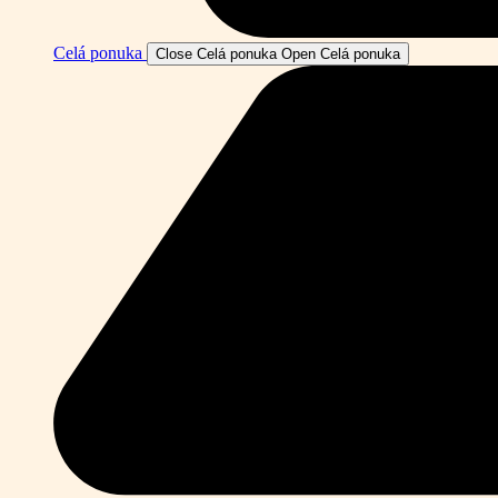
Celá ponuka
Close Celá ponuka
Open Celá ponuka