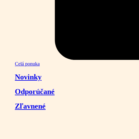
Celá ponuka
Novinky
Odporúčané
Zľavnené