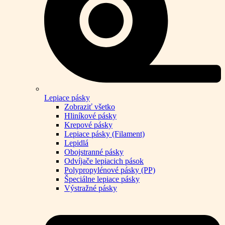
Lepiace pásky
Zobraziť všetko
Hliníkové pásky
Krepové pásky
Lepiace pásky (Filament)
Lepidlá
Obojstranné pásky
Odvíjače lepiacich pások
Polypropylénové pásky (PP)
Špeciálne lepiace pásky
Výstražné pásky