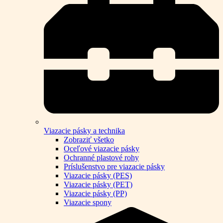
Viazacie pásky a technika
Zobraziť všetko
Oceľové viazacie pásky
Ochranné plastové rohy
Príslušenstvo pre viazacie pásky
Viazacie pásky (PES)
Viazacie pásky (PET)
Viazacie pásky (PP)
Viazacie spony