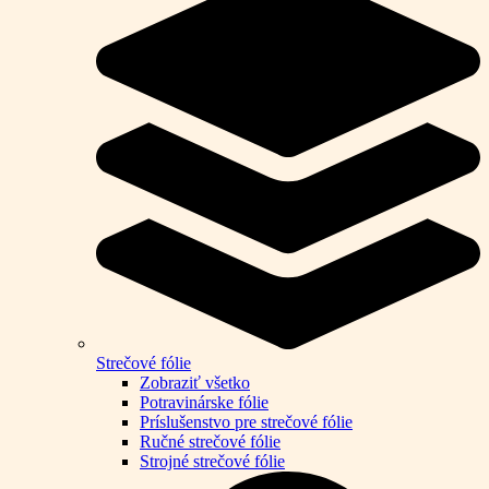
Strečové fólie
Zobraziť všetko
Potravinárske fólie
Príslušenstvo pre strečové fólie
Ručné strečové fólie
Strojné strečové fólie