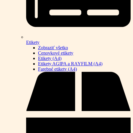
Etikety
Zobraziť všetko
Cenovkové etikety
Etikety (A4)
Etikety AGIPA a RAYFILM (A4)
Farebné etikety (A4)