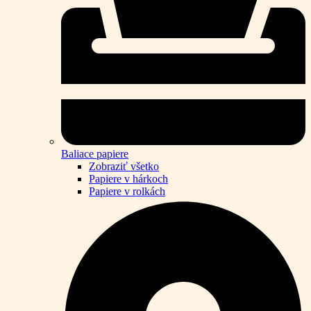
Baliace papiere
Zobraziť všetko
Papiere v hárkoch
Papiere v rolkách