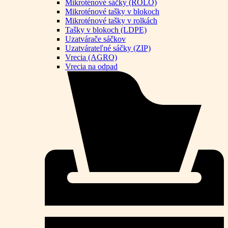
Mikroténové sáčky (ROLO)
Mikroténové tašky v blokoch
Mikroténové tašky v rolkách
Tašky v blokoch (LDPE)
Uzatvárače sáčkov
Uzatvárateľné sáčky (ZIP)
Vrecia (AGRO)
Vrecia na odpad