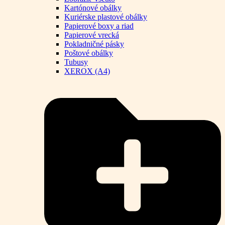
Kartónové obálky
Kuriérske plastové obálky
Papierové boxy a riad
Papierové vrecká
Pokladničné pásky
Poštové obálky
Tubusy
XEROX (A4)