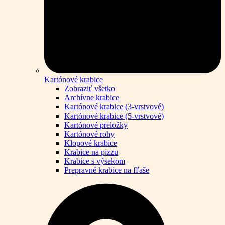
Kartónové krabice
Zobraziť všetko
Archívne krabice
Kartónové krabice (3-vrstvové)
Kartónové krabice (5-vrstvové)
Kartónové preložky
Kartónové rohy
Klopové krabice
Krabice na pizzu
Krabice s výsekom
Prepravné krabice na fľaše