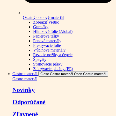
Ostatný obalový materiál
Zobraziť všetko
Gumičky
Hliníkové fólie (Alobal)
Papierové tašky
Penové materiály
Prekrývacie fólie
Výplňové materiály
Rezacie nožíky a čepele
Špagáty
Sťahovacie pásky
Zakrývacie plachty (PE)
Gastro materiál
Close Gastro materiál
Open Gastro materiál
Gastro materiál
Novinky
Odporúčané
Zľavnené