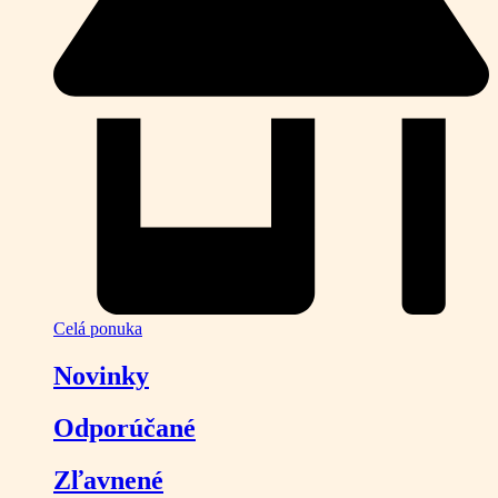
Celá ponuka
Novinky
Odporúčané
Zľavnené