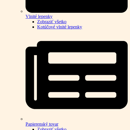
Vlnité lepenky
Zobraziť všetko
Kotúčové vlnité lepenky
Papierenský tovar
Zobraziť všetko