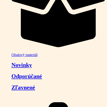
Obalový materiál
Novinky
Odporúčané
Zľavnené