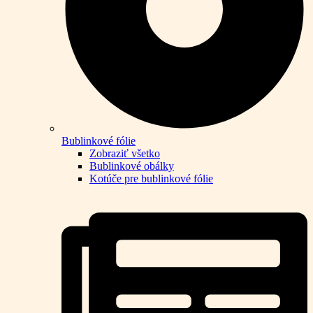
Bublinkové fólie
Zobraziť všetko
Bublinkové obálky
Kotúče pre bublinkové fólie