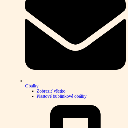
Obálky
Zobraziť všetko
Plastové bublinkové obálky