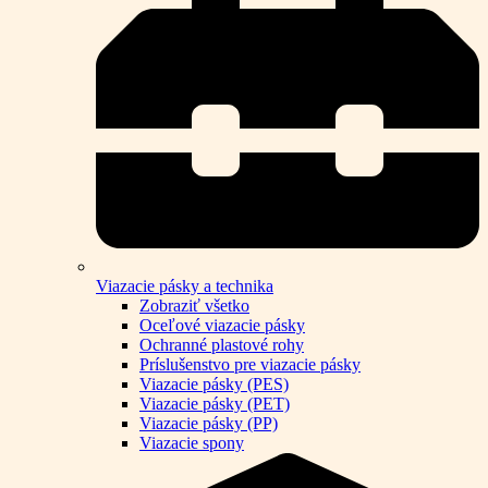
Viazacie pásky a technika
Zobraziť všetko
Oceľové viazacie pásky
Ochranné plastové rohy
Príslušenstvo pre viazacie pásky
Viazacie pásky (PES)
Viazacie pásky (PET)
Viazacie pásky (PP)
Viazacie spony