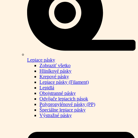
Lepiace pásky
Zobraziť všetko
Hliníkové pásky
Krepové pásky
Lepiace pásky (Filament)
Lepidlá
Obojstranné pásky
Odvíjače lepiacich pások
Polypropylénové pásky (PP)
Špeciálne lepiace pásky
Výstražné pásky