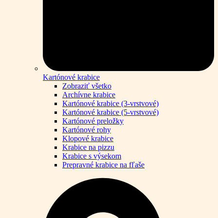
Kartónové krabice
Zobraziť všetko
Archívne krabice
Kartónové krabice (3-vrstvové)
Kartónové krabice (5-vrstvové)
Kartónové preložky
Kartónové rohy
Klopové krabice
Krabice na pizzu
Krabice s výsekom
Prepravné krabice na fľaše