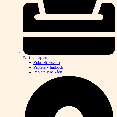
Baliace papiere
Zobraziť všetko
Papiere v hárkoch
Papiere v rolkách