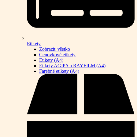
Etikety
Zobraziť všetko
Cenovkové etikety
Etikety (A4)
Etikety AGIPA a RAYFILM (A4)
Farebné etikety (A4)