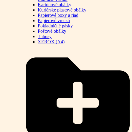
Kartónové obálky
Kuriérske plastové obálky
Papierové boxy a riad
Papierové vrecká
Pokladničné pásky
Poštové obálky
Tubusy
XEROX (A4)