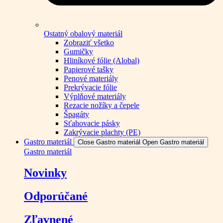
Ostatný obalový materiál
Zobraziť všetko
Gumičky
Hliníkové fólie (Alobal)
Papierové tašky
Penové materiály
Prekrývacie fólie
Výplňové materiály
Rezacie nožíky a čepele
Špagáty
Sťahovacie pásky
Zakrývacie plachty (PE)
Gastro materiál
Close Gastro materiál
Open Gastro materiál
Gastro materiál
Novinky
Odporúčané
Zľavnené