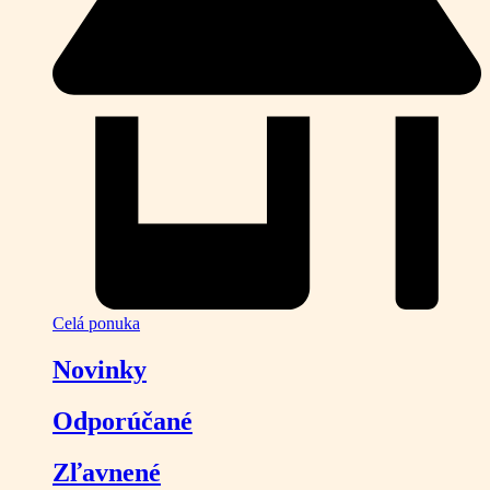
Celá ponuka
Novinky
Odporúčané
Zľavnené