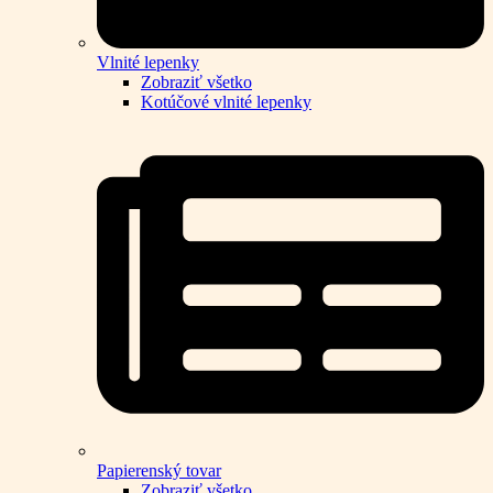
Vlnité lepenky
Zobraziť všetko
Kotúčové vlnité lepenky
Papierenský tovar
Zobraziť všetko