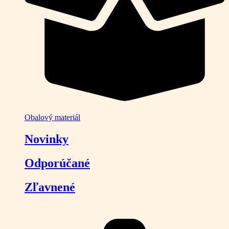
Obalový materiál
Novinky
Odporúčané
Zľavnené