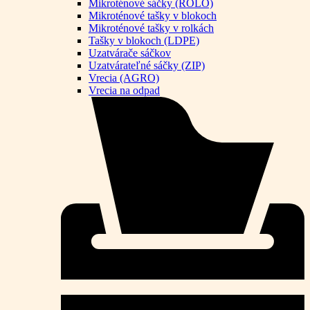
Mikroténové sáčky (ROLO)
Mikroténové tašky v blokoch
Mikroténové tašky v rolkách
Tašky v blokoch (LDPE)
Uzatvárače sáčkov
Uzatvárateľné sáčky (ZIP)
Vrecia (AGRO)
Vrecia na odpad