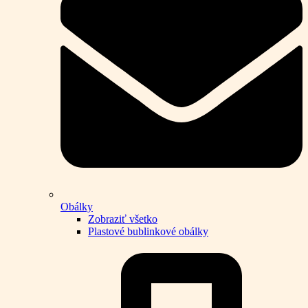
Obálky
Zobraziť všetko
Plastové bublinkové obálky