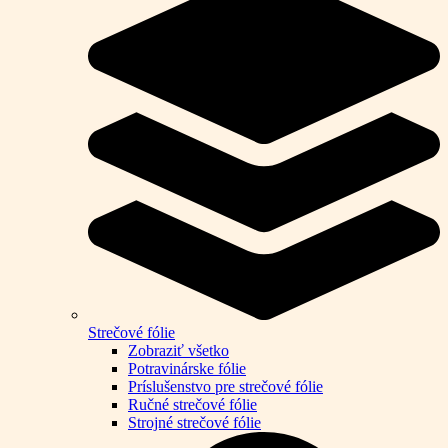
Strečové fólie
Zobraziť všetko
Potravinárske fólie
Príslušenstvo pre strečové fólie
Ručné strečové fólie
Strojné strečové fólie