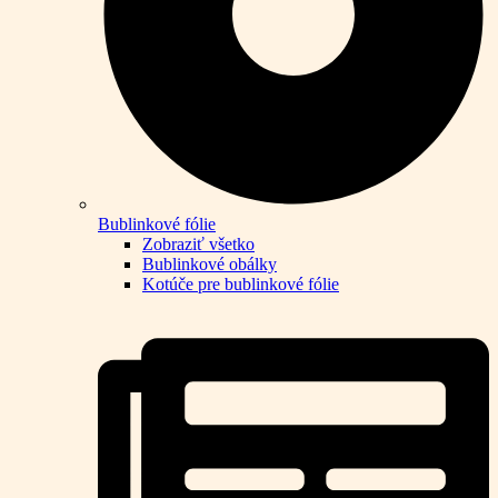
Bublinkové fólie
Zobraziť všetko
Bublinkové obálky
Kotúče pre bublinkové fólie