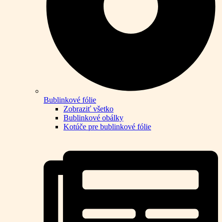
Bublinkové fólie
Zobraziť všetko
Bublinkové obálky
Kotúče pre bublinkové fólie