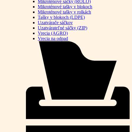
Mikroténové sáčky (ROLO)
Mikroténové tašky v blokoch
Mikroténové tašky v rolkách
Tašky v blokoch (LDPE)
Uzatvárače sáčkov
Uzatvárateľné sáčky (ZIP)
Vrecia (AGRO)
Vrecia na odpad