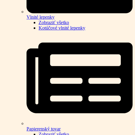
Vlnité lepenky
Zobraziť všetko
Kotúčové vlnité lepenky
Papierenský tovar
Zobraziť všetko