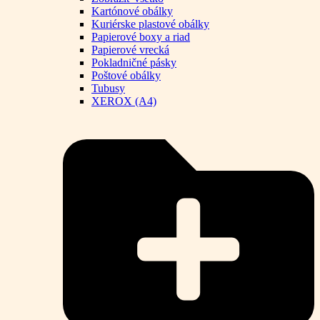
Kartónové obálky
Kuriérske plastové obálky
Papierové boxy a riad
Papierové vrecká
Pokladničné pásky
Poštové obálky
Tubusy
XEROX (A4)