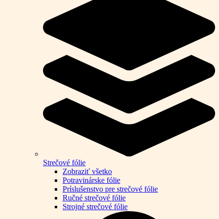
Strečové fólie
Zobraziť všetko
Potravinárske fólie
Príslušenstvo pre strečové fólie
Ručné strečové fólie
Strojné strečové fólie