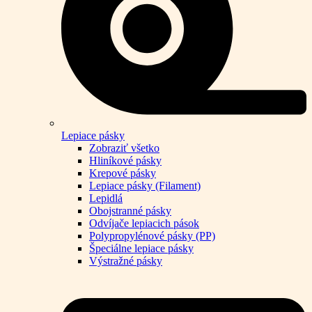
Lepiace pásky
Zobraziť všetko
Hliníkové pásky
Krepové pásky
Lepiace pásky (Filament)
Lepidlá
Obojstranné pásky
Odvíjače lepiacich pások
Polypropylénové pásky (PP)
Špeciálne lepiace pásky
Výstražné pásky