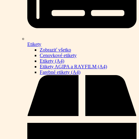
Etikety
Zobraziť všetko
Cenovkové etikety
Etikety (A4)
Etikety AGIPA a RAYFILM (A4)
Farebné etikety (A4)