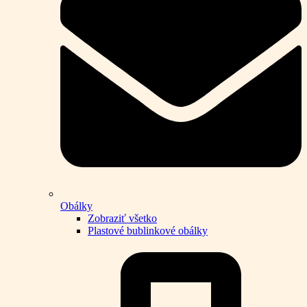
Obálky
Zobraziť všetko
Plastové bublinkové obálky