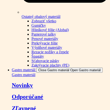
Ostatný obalový materiál
Zobraziť všetko
Gumičky
Hliníkové fólie (Alobal)
Papierové tašky
Penové materiály
Prekrývacie fólie
Výplňové materiály
Rezacie nožíky a čepele
Špagáty
Sťahovacie pásky
Zakrývacie plachty (PE)
Gastro materiál
Close Gastro materiál
Open Gastro materiál
Gastro materiál
Novinky
Odporúčané
Zľavnené