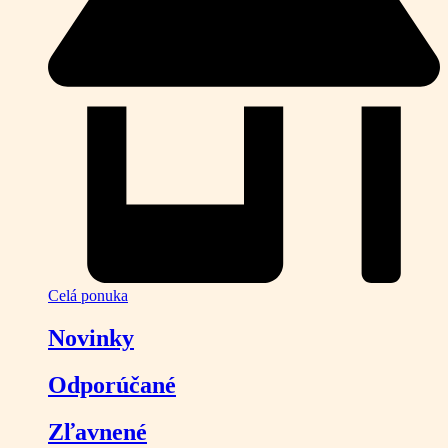
Celá ponuka
Novinky
Odporúčané
Zľavnené