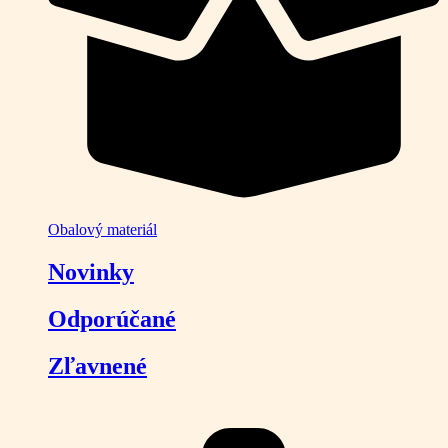
Obalový materiál
Novinky
Odporúčané
Zľavnené