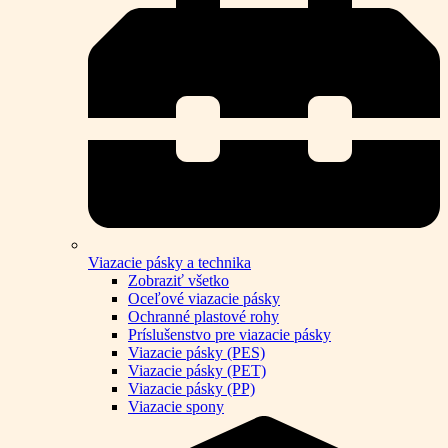
Viazacie pásky a technika
Zobraziť všetko
Oceľové viazacie pásky
Ochranné plastové rohy
Príslušenstvo pre viazacie pásky
Viazacie pásky (PES)
Viazacie pásky (PET)
Viazacie pásky (PP)
Viazacie spony