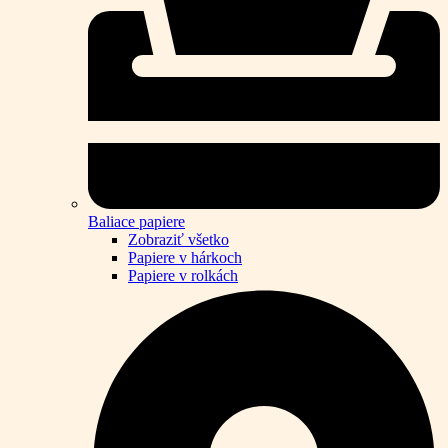
Baliace papiere
Zobraziť všetko
Papiere v hárkoch
Papiere v rolkách