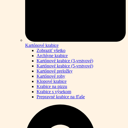
Kartónové krabice
Zobraziť všetko
Archívne krabice
Kartónové krabice (3-vrstvové)
Kartónové krabice (5-vrstvové)
Kartónové preložky
Kartónové rohy
Klopové krabice
Krabice na pizzu
Krabice s výsekom
Prepravné krabice na fľaše