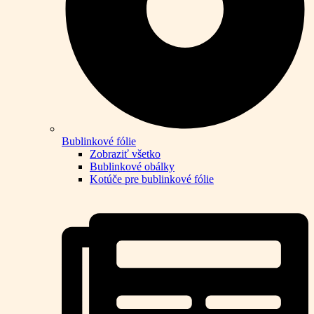
Bublinkové fólie
Zobraziť všetko
Bublinkové obálky
Kotúče pre bublinkové fólie