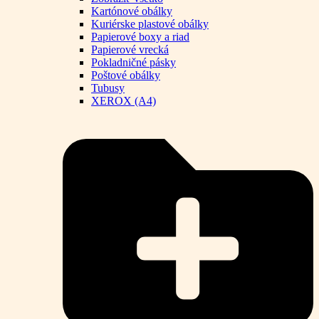
Kartónové obálky
Kuriérske plastové obálky
Papierové boxy a riad
Papierové vrecká
Pokladničné pásky
Poštové obálky
Tubusy
XEROX (A4)