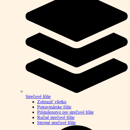
Strečové fólie
Zobraziť všetko
Potravinárske fólie
Príslušenstvo pre strečové fólie
Ručné strečové fólie
Strojné strečové fólie