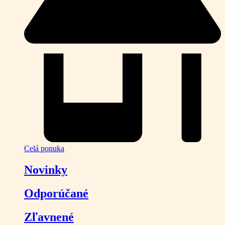
Celá ponuka
Novinky
Odporúčané
Zľavnené