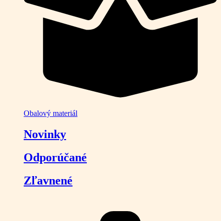
Obalový materiál
Novinky
Odporúčané
Zľavnené