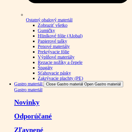
Ostatný obalový materiál
Zobraziť všetko
Gumičky
Hliníkové fólie (Alobal)
Papierové tašky
Penové materiály
Prekrývacie fólie
Výplňové materiály
Rezacie nožíky a čepele
Špagáty
Sťahovacie pásky
Zakrývacie plachty (PE)
Gastro materiál
Close Gastro materiál
Open Gastro materiál
Gastro materiál
Novinky
Odporúčané
Zľavnené