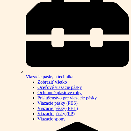
Viazacie pásky a technika
Zobraziť všetko
Oceľové viazacie pásky
Ochranné plastové rohy
Príslušenstvo pre viazacie pásky
Viazacie pásky (PES)
Viazacie pásky (PET)
Viazacie pásky (PP)
Viazacie spony