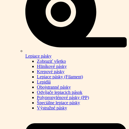
Lepiace pásky
Zobraziť všetko
Hliníkové pásky
Krepové pásky
Lepiace pásky (Filament)
Lepidlá
Obojstranné pásky
Odvíjače lepiacich pások
Polypropylénové pásky (PP)
Špeciálne lepiace pásky
Výstražné pásky