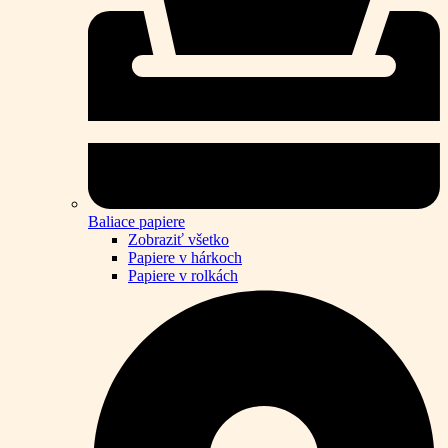
Baliace papiere
Zobraziť všetko
Papiere v hárkoch
Papiere v rolkách