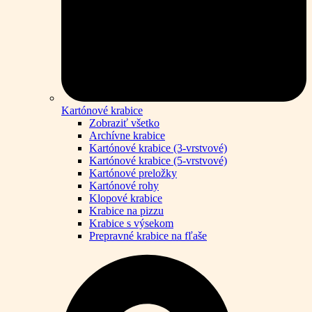
Kartónové krabice
Zobraziť všetko
Archívne krabice
Kartónové krabice (3-vrstvové)
Kartónové krabice (5-vrstvové)
Kartónové preložky
Kartónové rohy
Klopové krabice
Krabice na pizzu
Krabice s výsekom
Prepravné krabice na fľaše