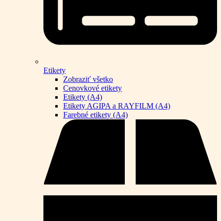
Etikety
Zobraziť všetko
Cenovkové etikety
Etikety (A4)
Etikety AGIPA a RAYFILM (A4)
Farebné etikety (A4)