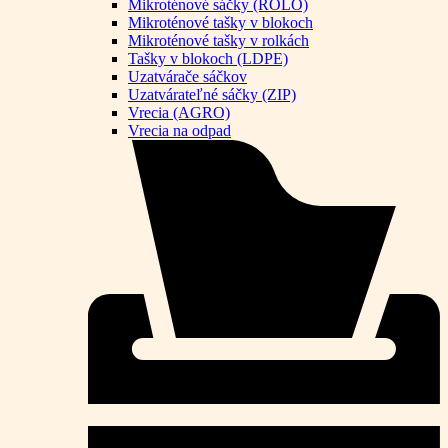
Mikroténové sáčky (ROLO)
Mikroténové tašky v blokoch
Mikroténové tašky v rolkách
Tašky v blokoch (LDPE)
Uzatvárače sáčkov
Uzatvárateľné sáčky (ZIP)
Vrecia (AGRO)
Vrecia na odpad