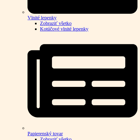
Vlnité lepenky
Zobraziť všetko
Kotúčové vlnité lepenky
Papierenský tovar
Zobraziť všetko