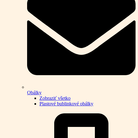
Obálky
Zobraziť všetko
Plastové bublinkové obálky