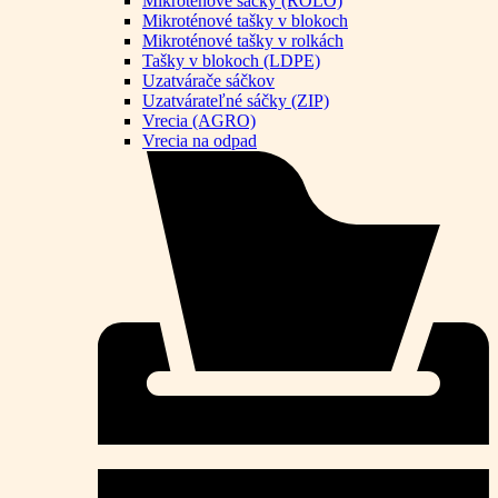
Mikroténové sáčky (ROLO)
Mikroténové tašky v blokoch
Mikroténové tašky v rolkách
Tašky v blokoch (LDPE)
Uzatvárače sáčkov
Uzatvárateľné sáčky (ZIP)
Vrecia (AGRO)
Vrecia na odpad