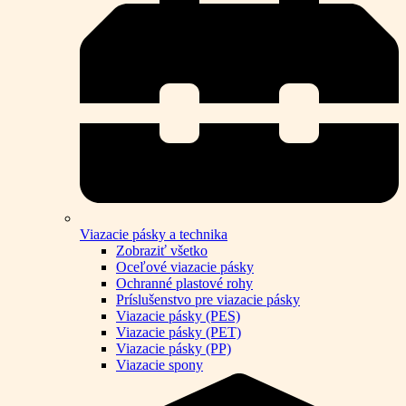
Viazacie pásky a technika
Zobraziť všetko
Oceľové viazacie pásky
Ochranné plastové rohy
Príslušenstvo pre viazacie pásky
Viazacie pásky (PES)
Viazacie pásky (PET)
Viazacie pásky (PP)
Viazacie spony