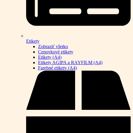
Etikety
Zobraziť všetko
Cenovkové etikety
Etikety (A4)
Etikety AGIPA a RAYFILM (A4)
Farebné etikety (A4)