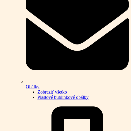
Obálky
Zobraziť všetko
Plastové bublinkové obálky