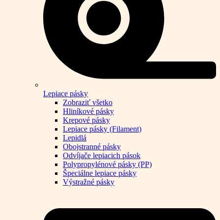
Lepiace pásky
Zobraziť všetko
Hliníkové pásky
Krepové pásky
Lepiace pásky (Filament)
Lepidlá
Obojstranné pásky
Odvíjače lepiacich pások
Polypropylénové pásky (PP)
Špeciálne lepiace pásky
Výstražné pásky