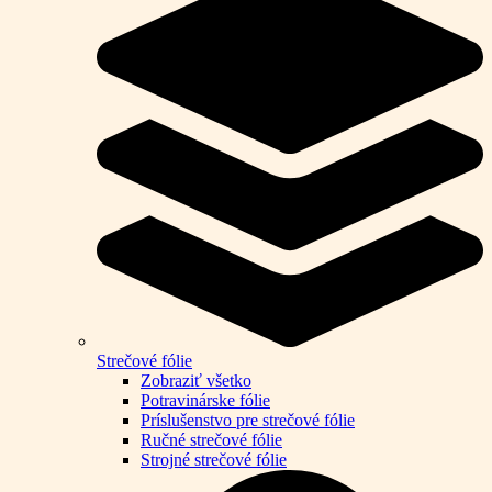
Strečové fólie
Zobraziť všetko
Potravinárske fólie
Príslušenstvo pre strečové fólie
Ručné strečové fólie
Strojné strečové fólie