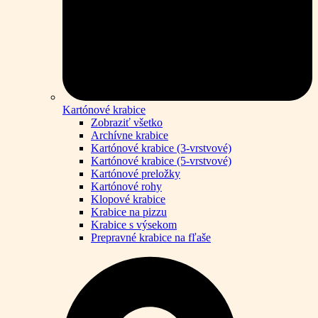
Kartónové krabice
Zobraziť všetko
Archívne krabice
Kartónové krabice (3-vrstvové)
Kartónové krabice (5-vrstvové)
Kartónové preložky
Kartónové rohy
Klopové krabice
Krabice na pizzu
Krabice s výsekom
Prepravné krabice na fľaše