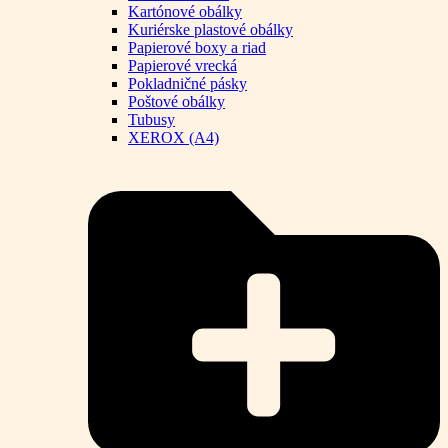
Kartónové obálky
Kuriérske plastové obálky
Papierové boxy a riad
Papierové vrecká
Pokladničné pásky
Poštové obálky
Tubusy
XEROX (A4)