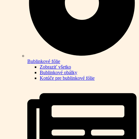
Bublinkové fólie
Zobraziť všetko
Bublinkové obálky
Kotúče pre bublinkové fólie