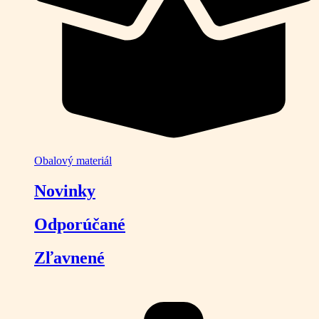
Obalový materiál
Novinky
Odporúčané
Zľavnené