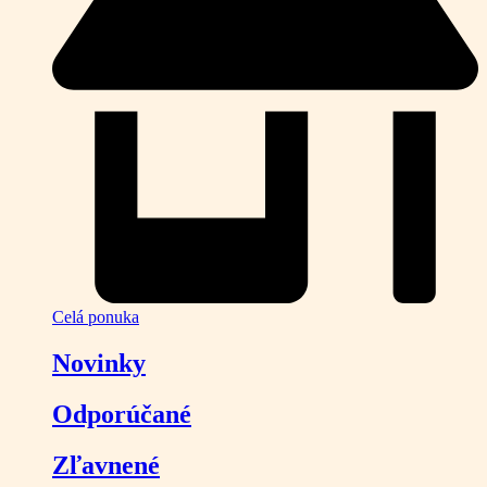
Celá ponuka
Novinky
Odporúčané
Zľavnené