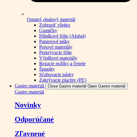
Ostatný obalový materiál
Zobraziť všetko
Gumičky
Hliníkové fólie (Alobal)
Papierové tašky
Penové materiály
Prekrývacie fólie
Výplňové materiály
Rezacie nožíky a čepele
Špagáty
Sťahovacie pásky
Zakrývacie plachty (PE)
Gastro materiál
Close Gastro materiál
Open Gastro materiál
Gastro materiál
Novinky
Odporúčané
Zľavnené