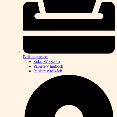
Baliace papiere
Zobraziť všetko
Papiere v hárkoch
Papiere v rolkách