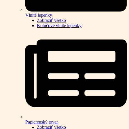
Vlnité lepenky
Zobraziť všetko
Kotúčové vlnité lepenky
Papierenský tovar
Zobraziť všetko