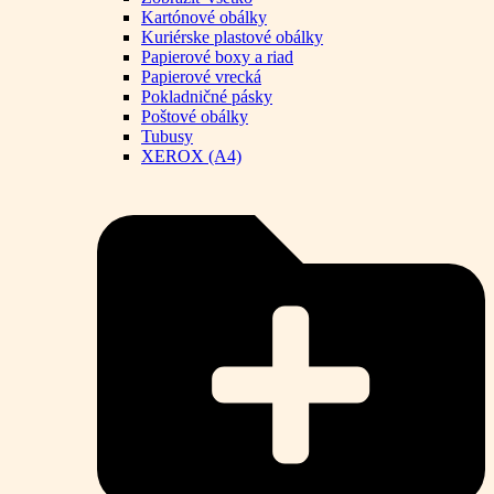
Kartónové obálky
Kuriérske plastové obálky
Papierové boxy a riad
Papierové vrecká
Pokladničné pásky
Poštové obálky
Tubusy
XEROX (A4)