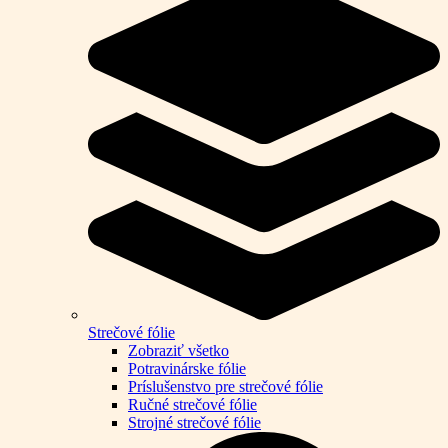
Strečové fólie
Zobraziť všetko
Potravinárske fólie
Príslušenstvo pre strečové fólie
Ručné strečové fólie
Strojné strečové fólie