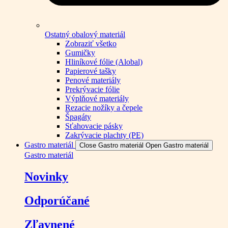
Ostatný obalový materiál
Zobraziť všetko
Gumičky
Hliníkové fólie (Alobal)
Papierové tašky
Penové materiály
Prekrývacie fólie
Výplňové materiály
Rezacie nožíky a čepele
Špagáty
Sťahovacie pásky
Zakrývacie plachty (PE)
Gastro materiál
Close Gastro materiál
Open Gastro materiál
Gastro materiál
Novinky
Odporúčané
Zľavnené