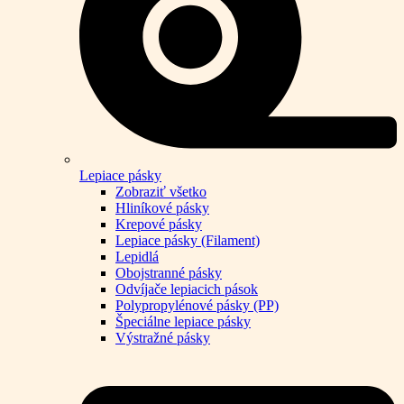
Lepiace pásky
Zobraziť všetko
Hliníkové pásky
Krepové pásky
Lepiace pásky (Filament)
Lepidlá
Obojstranné pásky
Odvíjače lepiacich pások
Polypropylénové pásky (PP)
Špeciálne lepiace pásky
Výstražné pásky