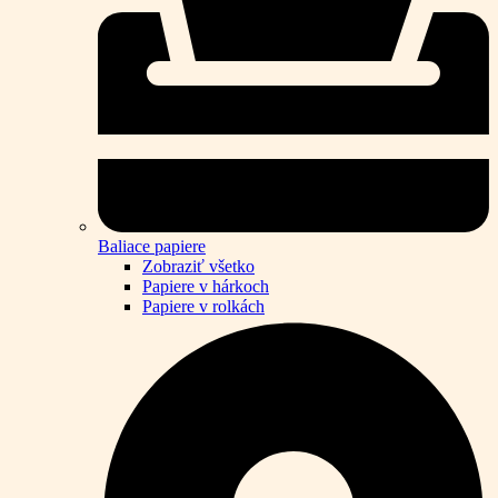
Baliace papiere
Zobraziť všetko
Papiere v hárkoch
Papiere v rolkách