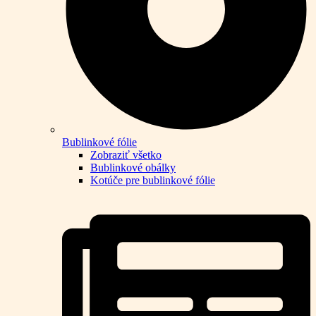
Bublinkové fólie
Zobraziť všetko
Bublinkové obálky
Kotúče pre bublinkové fólie