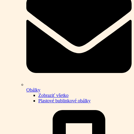
Obálky
Zobraziť všetko
Plastové bublinkové obálky