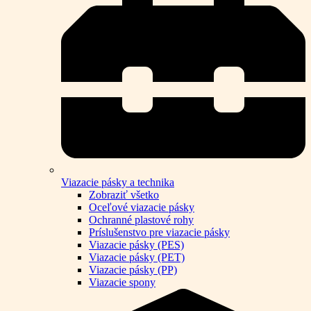
Viazacie pásky a technika
Zobraziť všetko
Oceľové viazacie pásky
Ochranné plastové rohy
Príslušenstvo pre viazacie pásky
Viazacie pásky (PES)
Viazacie pásky (PET)
Viazacie pásky (PP)
Viazacie spony