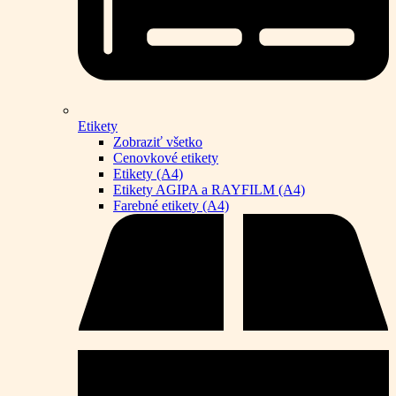
Etikety
Zobraziť všetko
Cenovkové etikety
Etikety (A4)
Etikety AGIPA a RAYFILM (A4)
Farebné etikety (A4)