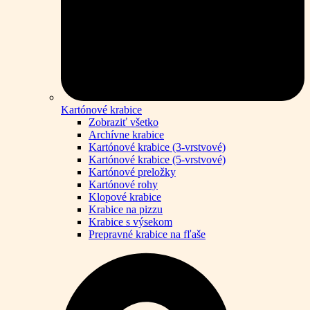
Kartónové krabice
Zobraziť všetko
Archívne krabice
Kartónové krabice (3-vrstvové)
Kartónové krabice (5-vrstvové)
Kartónové preložky
Kartónové rohy
Klopové krabice
Krabice na pizzu
Krabice s výsekom
Prepravné krabice na fľaše