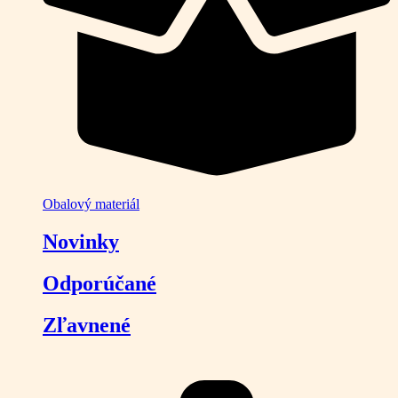
Obalový materiál
Novinky
Odporúčané
Zľavnené