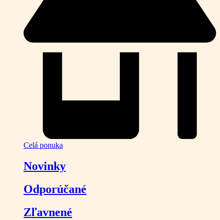
Celá ponuka
Novinky
Odporúčané
Zľavnené