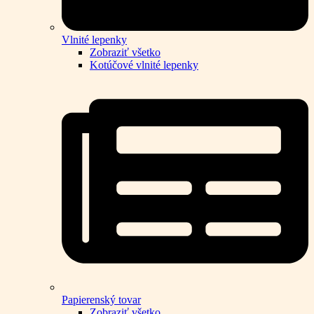
Vlnité lepenky
Zobraziť všetko
Kotúčové vlnité lepenky
Papierenský tovar
Zobraziť všetko