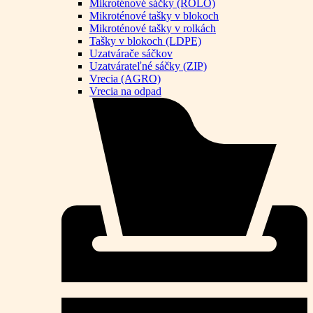
Mikroténové sáčky (ROLO)
Mikroténové tašky v blokoch
Mikroténové tašky v rolkách
Tašky v blokoch (LDPE)
Uzatvárače sáčkov
Uzatvárateľné sáčky (ZIP)
Vrecia (AGRO)
Vrecia na odpad