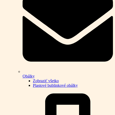
Obálky
Zobraziť všetko
Plastové bublinkové obálky