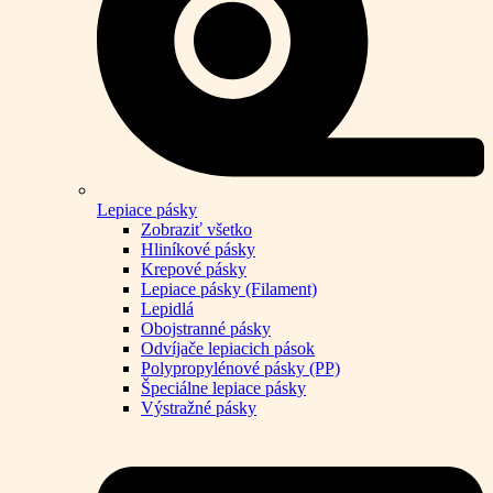
Lepiace pásky
Zobraziť všetko
Hliníkové pásky
Krepové pásky
Lepiace pásky (Filament)
Lepidlá
Obojstranné pásky
Odvíjače lepiacich pások
Polypropylénové pásky (PP)
Špeciálne lepiace pásky
Výstražné pásky