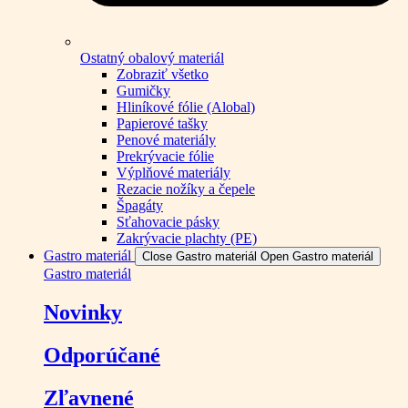
Ostatný obalový materiál
Zobraziť všetko
Gumičky
Hliníkové fólie (Alobal)
Papierové tašky
Penové materiály
Prekrývacie fólie
Výplňové materiály
Rezacie nožíky a čepele
Špagáty
Sťahovacie pásky
Zakrývacie plachty (PE)
Gastro materiál
Close Gastro materiál
Open Gastro materiál
Gastro materiál
Novinky
Odporúčané
Zľavnené