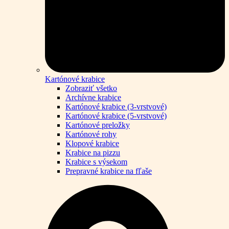
Kartónové krabice
Zobraziť všetko
Archívne krabice
Kartónové krabice (3-vrstvové)
Kartónové krabice (5-vrstvové)
Kartónové preložky
Kartónové rohy
Klopové krabice
Krabice na pizzu
Krabice s výsekom
Prepravné krabice na fľaše