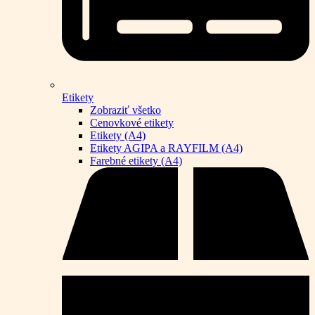
Etikety
Zobraziť všetko
Cenovkové etikety
Etikety (A4)
Etikety AGIPA a RAYFILM (A4)
Farebné etikety (A4)