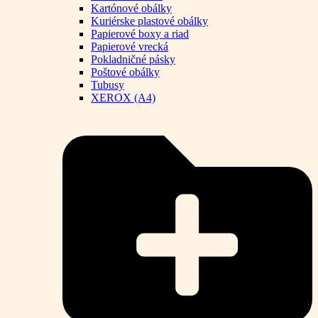
Kartónové obálky
Kuriérske plastové obálky
Papierové boxy a riad
Papierové vrecká
Pokladničné pásky
Poštové obálky
Tubusy
XEROX (A4)