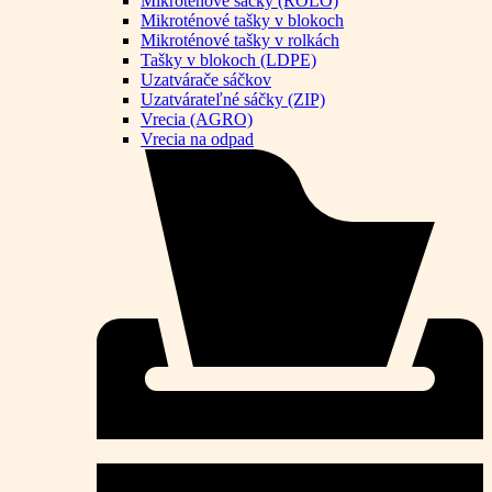
Mikroténové sáčky (ROLO)
Mikroténové tašky v blokoch
Mikroténové tašky v rolkách
Tašky v blokoch (LDPE)
Uzatvárače sáčkov
Uzatvárateľné sáčky (ZIP)
Vrecia (AGRO)
Vrecia na odpad