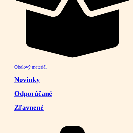
Obalový materiál
Novinky
Odporúčané
Zľavnené