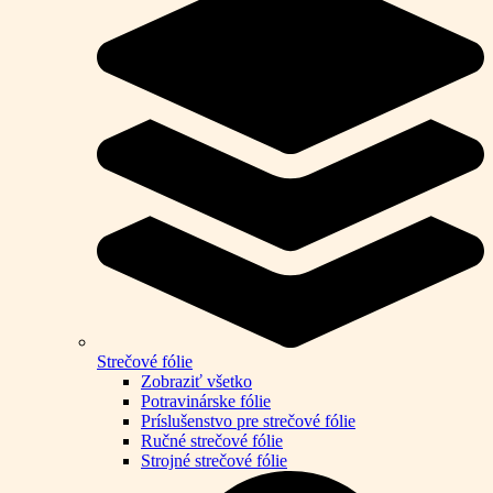
Strečové fólie
Zobraziť všetko
Potravinárske fólie
Príslušenstvo pre strečové fólie
Ručné strečové fólie
Strojné strečové fólie