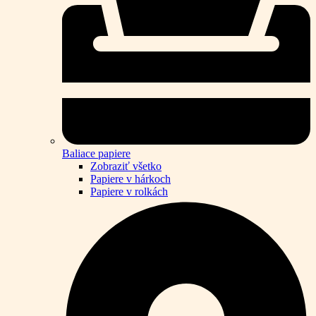
Baliace papiere
Zobraziť všetko
Papiere v hárkoch
Papiere v rolkách