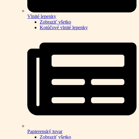
Vlnité lepenky
Zobraziť všetko
Kotúčové vlnité lepenky
Papierenský tovar
Zobraziť všetko