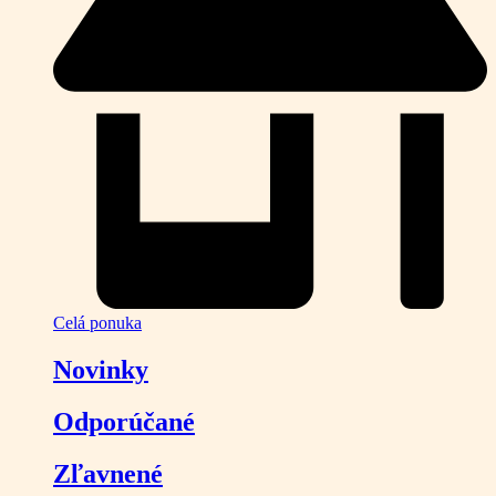
Celá ponuka
Novinky
Odporúčané
Zľavnené