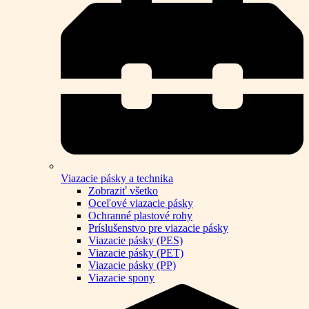
Viazacie pásky a technika
Zobraziť všetko
Oceľové viazacie pásky
Ochranné plastové rohy
Príslušenstvo pre viazacie pásky
Viazacie pásky (PES)
Viazacie pásky (PET)
Viazacie pásky (PP)
Viazacie spony