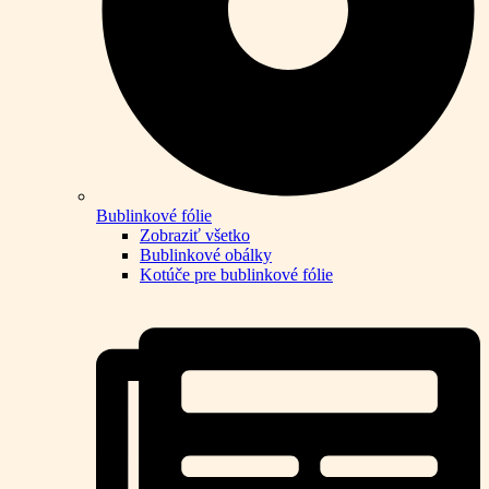
Bublinkové fólie
Zobraziť všetko
Bublinkové obálky
Kotúče pre bublinkové fólie