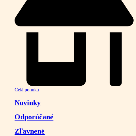
Celá ponuka
Novinky
Odporúčané
Zľavnené