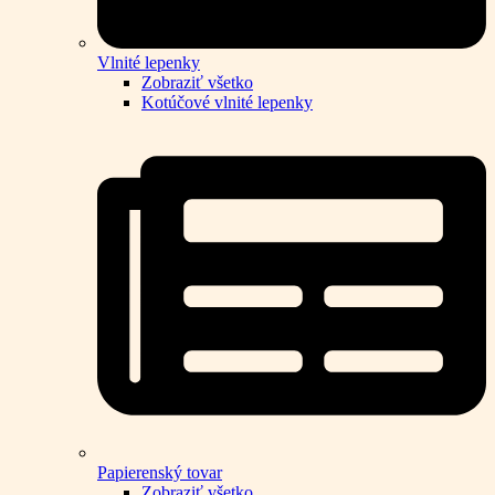
Vlnité lepenky
Zobraziť všetko
Kotúčové vlnité lepenky
Papierenský tovar
Zobraziť všetko