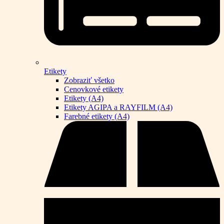
Etikety
Zobraziť všetko
Cenovkové etikety
Etikety (A4)
Etikety AGIPA a RAYFILM (A4)
Farebné etikety (A4)