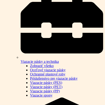
Viazacie pásky a technika
Zobraziť všetko
Oceľové viazacie pásky
Ochranné plastové rohy
Príslušenstvo pre viazacie pásky
Viazacie pásky (PES)
Viazacie pásky (PET)
Viazacie pásky (PP)
Viazacie spony