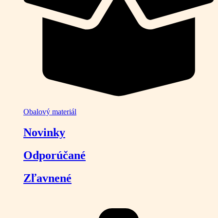
Obalový materiál
Novinky
Odporúčané
Zľavnené