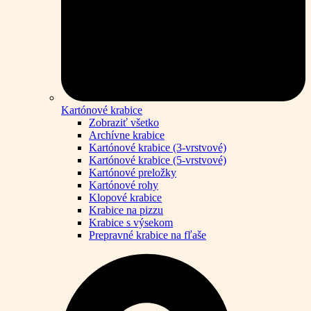
Kartónové krabice
Zobraziť všetko
Archívne krabice
Kartónové krabice (3-vrstvové)
Kartónové krabice (5-vrstvové)
Kartónové preložky
Kartónové rohy
Klopové krabice
Krabice na pizzu
Krabice s výsekom
Prepravné krabice na fľaše