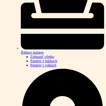
Baliace papiere
Zobraziť všetko
Papiere v hárkoch
Papiere v rolkách