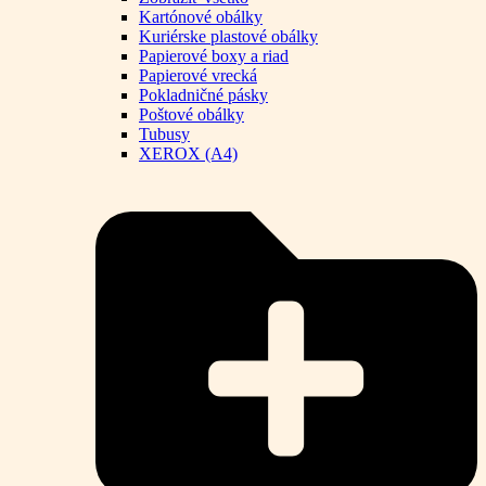
Kartónové obálky
Kuriérske plastové obálky
Papierové boxy a riad
Papierové vrecká
Pokladničné pásky
Poštové obálky
Tubusy
XEROX (A4)