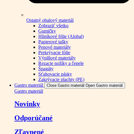
Ostatný obalový materiál
Zobraziť všetko
Gumičky
Hliníkové fólie (Alobal)
Papierové tašky
Penové materiály
Prekrývacie fólie
Výplňové materiály
Rezacie nožíky a čepele
Špagáty
Sťahovacie pásky
Zakrývacie plachty (PE)
Gastro materiál
Close Gastro materiál
Open Gastro materiál
Gastro materiál
Novinky
Odporúčané
Zľavnené