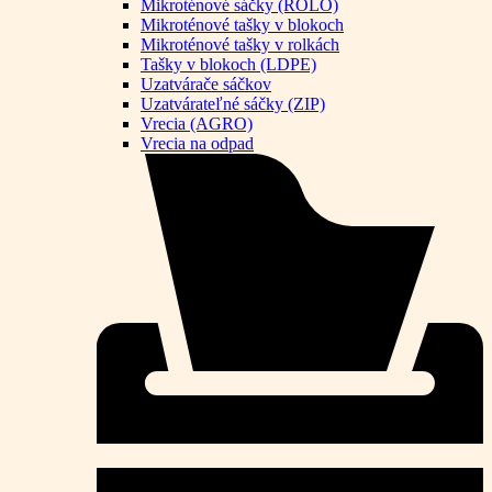
Mikroténové sáčky (ROLO)
Mikroténové tašky v blokoch
Mikroténové tašky v rolkách
Tašky v blokoch (LDPE)
Uzatvárače sáčkov
Uzatvárateľné sáčky (ZIP)
Vrecia (AGRO)
Vrecia na odpad