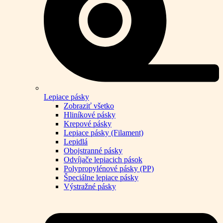
Lepiace pásky
Zobraziť všetko
Hliníkové pásky
Krepové pásky
Lepiace pásky (Filament)
Lepidlá
Obojstranné pásky
Odvíjače lepiacich pások
Polypropylénové pásky (PP)
Špeciálne lepiace pásky
Výstražné pásky