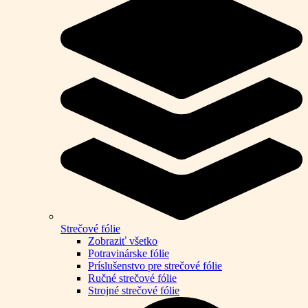
Strečové fólie
Zobraziť všetko
Potravinárske fólie
Príslušenstvo pre strečové fólie
Ručné strečové fólie
Strojné strečové fólie