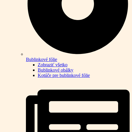
Bublinkové fólie
Zobraziť všetko
Bublinkové obálky
Kotúče pre bublinkové fólie