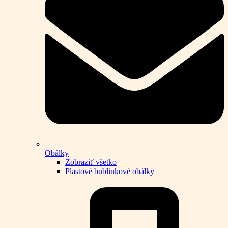
Obálky
Zobraziť všetko
Plastové bublinkové obálky