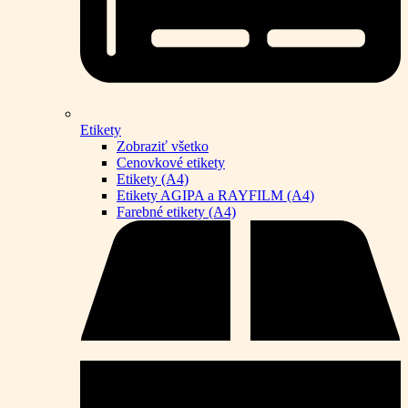
Etikety
Zobraziť všetko
Cenovkové etikety
Etikety (A4)
Etikety AGIPA a RAYFILM (A4)
Farebné etikety (A4)