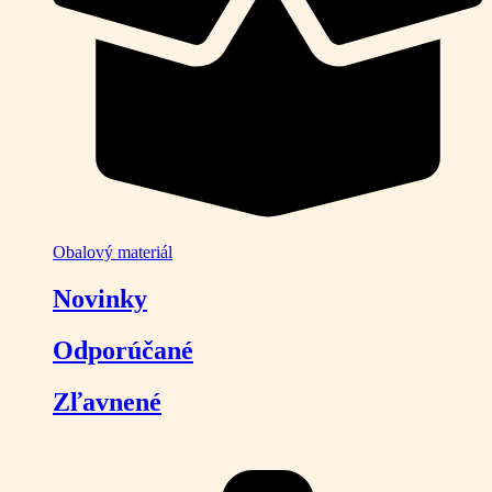
Obalový materiál
Novinky
Odporúčané
Zľavnené