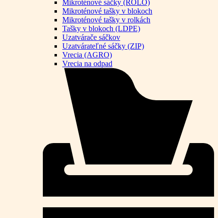
Mikroténové sáčky (ROLO)
Mikroténové tašky v blokoch
Mikroténové tašky v rolkách
Tašky v blokoch (LDPE)
Uzatvárače sáčkov
Uzatvárateľné sáčky (ZIP)
Vrecia (AGRO)
Vrecia na odpad