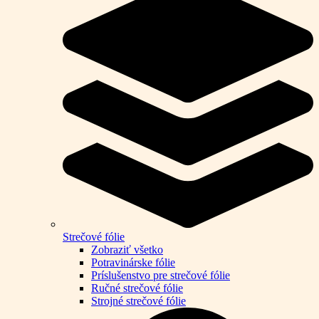
Strečové fólie
Zobraziť všetko
Potravinárske fólie
Príslušenstvo pre strečové fólie
Ručné strečové fólie
Strojné strečové fólie