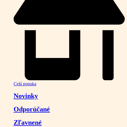
Celá ponuka
Novinky
Odporúčané
Zľavnené