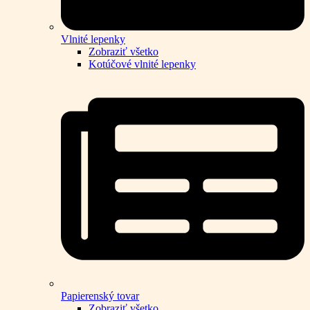
Vlnité lepenky
Zobraziť všetko
Kotúčové vlnité lepenky
Papierenský tovar
Zobraziť všetko