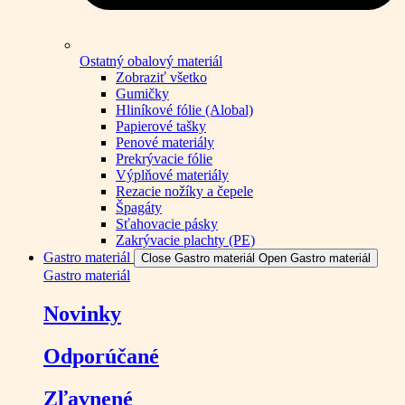
Ostatný obalový materiál
Zobraziť všetko
Gumičky
Hliníkové fólie (Alobal)
Papierové tašky
Penové materiály
Prekrývacie fólie
Výplňové materiály
Rezacie nožíky a čepele
Špagáty
Sťahovacie pásky
Zakrývacie plachty (PE)
Gastro materiál
Close Gastro materiál
Open Gastro materiál
Gastro materiál
Novinky
Odporúčané
Zľavnené