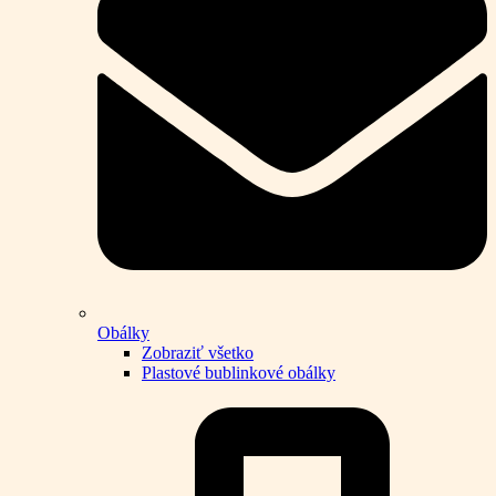
Obálky
Zobraziť všetko
Plastové bublinkové obálky