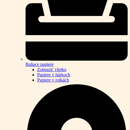
Baliace papiere
Zobraziť všetko
Papiere v hárkoch
Papiere v rolkách