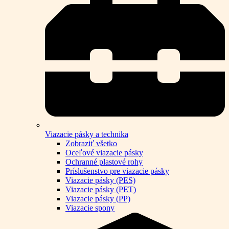
Viazacie pásky a technika
Zobraziť všetko
Oceľové viazacie pásky
Ochranné plastové rohy
Príslušenstvo pre viazacie pásky
Viazacie pásky (PES)
Viazacie pásky (PET)
Viazacie pásky (PP)
Viazacie spony