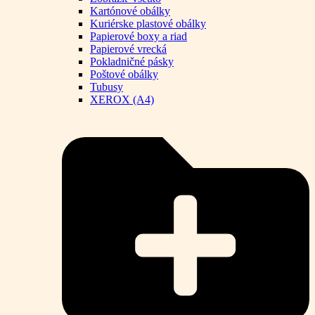
Kartónové obálky
Kuriérske plastové obálky
Papierové boxy a riad
Papierové vrecká
Pokladničné pásky
Poštové obálky
Tubusy
XEROX (A4)