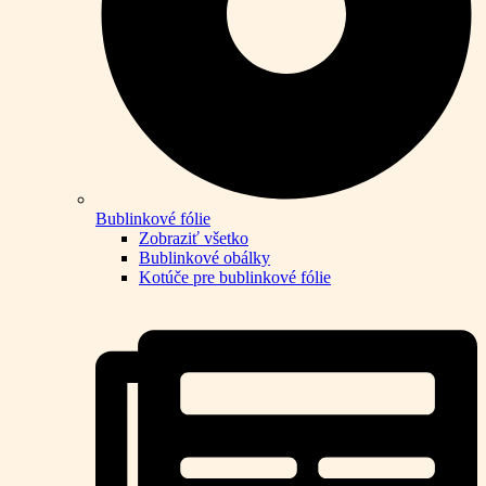
Bublinkové fólie
Zobraziť všetko
Bublinkové obálky
Kotúče pre bublinkové fólie