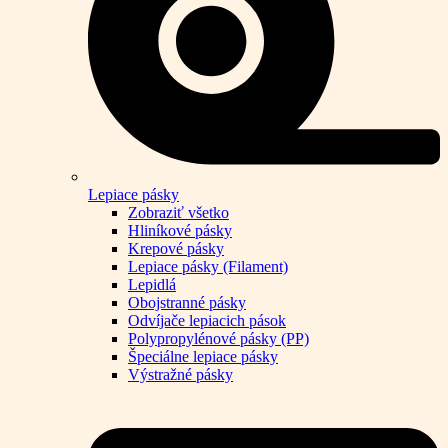
Lepiace pásky
Zobraziť všetko
Hliníkové pásky
Krepové pásky
Lepiace pásky (Filament)
Lepidlá
Obojstranné pásky
Odvíjače lepiacich pások
Polypropylénové pásky (PP)
Špeciálne lepiace pásky
Výstražné pásky