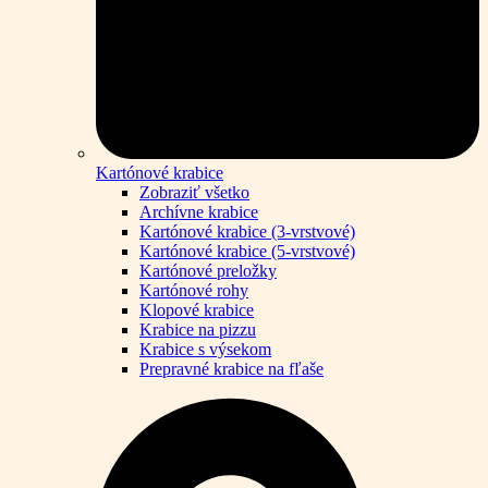
Kartónové krabice
Zobraziť všetko
Archívne krabice
Kartónové krabice (3-vrstvové)
Kartónové krabice (5-vrstvové)
Kartónové preložky
Kartónové rohy
Klopové krabice
Krabice na pizzu
Krabice s výsekom
Prepravné krabice na fľaše