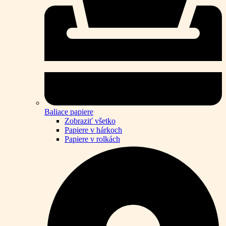
Baliace papiere
Zobraziť všetko
Papiere v hárkoch
Papiere v rolkách