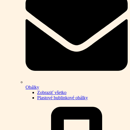
Obálky
Zobraziť všetko
Plastové bublinkové obálky