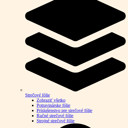
Strečové fólie
Zobraziť všetko
Potravinárske fólie
Príslušenstvo pre strečové fólie
Ručné strečové fólie
Strojné strečové fólie