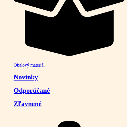
Obalový materiál
Novinky
Odporúčané
Zľavnené