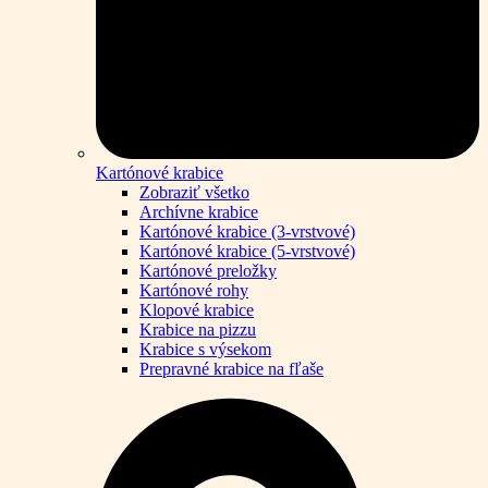
Kartónové krabice
Zobraziť všetko
Archívne krabice
Kartónové krabice (3-vrstvové)
Kartónové krabice (5-vrstvové)
Kartónové preložky
Kartónové rohy
Klopové krabice
Krabice na pizzu
Krabice s výsekom
Prepravné krabice na fľaše