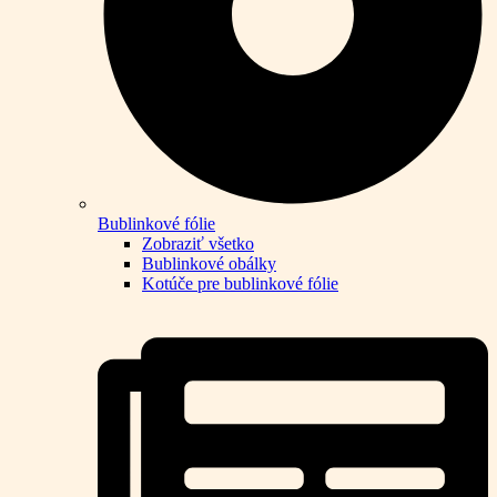
Bublinkové fólie
Zobraziť všetko
Bublinkové obálky
Kotúče pre bublinkové fólie