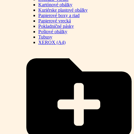
Kartónové obálky
Kuriérske plastové obálky
Papierové boxy a riad
Papierové vrecká
Pokladničné pásky
Poštové obálky
Tubusy
XEROX (A4)