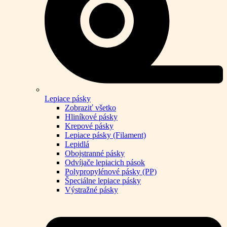
Lepiace pásky
Zobraziť všetko
Hliníkové pásky
Krepové pásky
Lepiace pásky (Filament)
Lepidlá
Obojstranné pásky
Odvíjače lepiacich pások
Polypropylénové pásky (PP)
Špeciálne lepiace pásky
Výstražné pásky