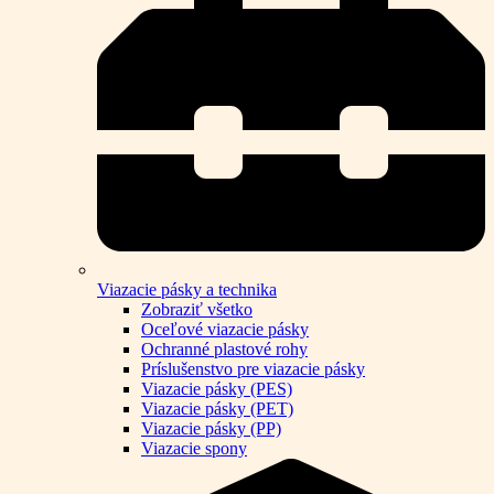
Viazacie pásky a technika
Zobraziť všetko
Oceľové viazacie pásky
Ochranné plastové rohy
Príslušenstvo pre viazacie pásky
Viazacie pásky (PES)
Viazacie pásky (PET)
Viazacie pásky (PP)
Viazacie spony