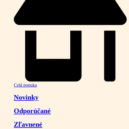
Celá ponuka
Novinky
Odporúčané
Zľavnené