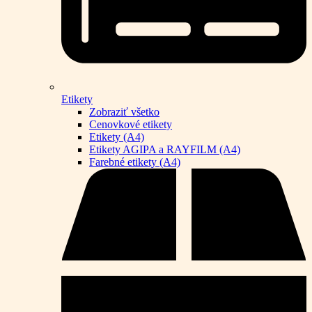
Etikety
Zobraziť všetko
Cenovkové etikety
Etikety (A4)
Etikety AGIPA a RAYFILM (A4)
Farebné etikety (A4)