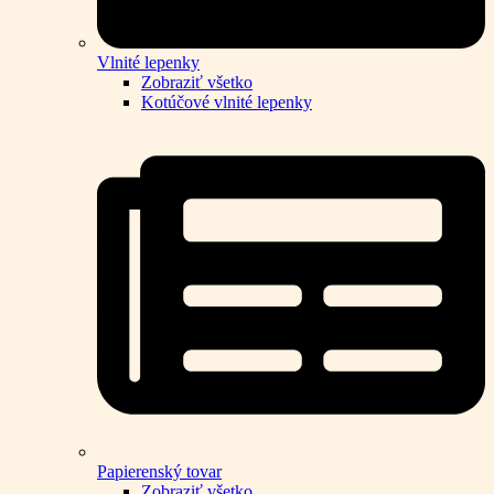
Vlnité lepenky
Zobraziť všetko
Kotúčové vlnité lepenky
Papierenský tovar
Zobraziť všetko