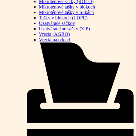
Mikroténové sáčky (ROLO)
Mikroténové tašky v blokoch
Mikroténové tašky v rolkách
Tašky v blokoch (LDPE)
Uzatvárače sáčkov
Uzatvárateľné sáčky (ZIP)
Vrecia (AGRO)
Vrecia na odpad