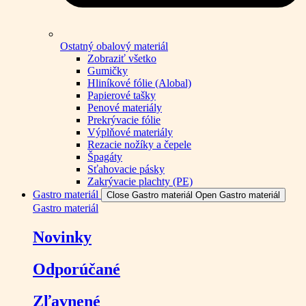
Ostatný obalový materiál
Zobraziť všetko
Gumičky
Hliníkové fólie (Alobal)
Papierové tašky
Penové materiály
Prekrývacie fólie
Výplňové materiály
Rezacie nožíky a čepele
Špagáty
Sťahovacie pásky
Zakrývacie plachty (PE)
Gastro materiál
Close Gastro materiál
Open Gastro materiál
Gastro materiál
Novinky
Odporúčané
Zľavnené